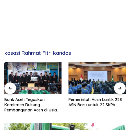
kasasi Rahmat Fitri kandas
egaskan
Pemerintah Aceh Lantik 228
Skema Perun
ukung
ASN Baru untuk 22 SKPA
Rehab Sawah
 Aceh di Usia
Bencana