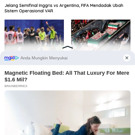
Jelang Semifinal Inggris vs Argentina, FIFA Mendadak Ubah
Sistem Operasional VAR
Mesir “Disingkirkan” Wasit
Dubes RI Tak Diizinkan Masuk
dari Piala Dunia Usai Tiga
ke Acara Pemakaman
Keputusan Kontroversial
Khamenei
Selengkapnya