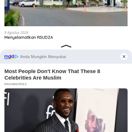
9 Agustus 2026
Menyelamatkan RSUDZA
3 Agustus 2026
Ketika DPR Kehilangan Daya Kontrol, Siapa Mengawasi
Kekuasaan?
21 Juli 2026
Tiga Agenda Penentu Masa Depan Aceh
25 Juni 2026
Renja Aceh Besar 2027; Saatnya Berpihak pada Ekonomi
Rakyat
17 Juni 2026
Ketika Nama Kucing Lebih Penting daripada Kasus Korupsi
Triliunan
11 Juni 2026
Banda Aceh Jangan Terjebak Pembangunan Simbolik