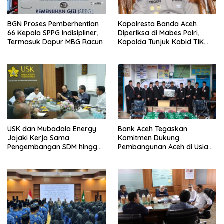
BGN Proses Pemberhentian
Kapolresta Banda Aceh
66 Kepala SPPG Indisipliner,
Diperiksa di Mabes Polri,
Termasuk Dapur MBG Racun
Kapolda Tunjuk Kabid TIK
Jadi Plt
USK dan Mubadala Energy
Bank Aceh Tegaskan
Jajaki Kerja Sama
Komitmen Dukung
Pengembangan SDM hingga
Pembangunan Aceh di Usia
Dukungan Asrama
ke-53
Mahasiswa