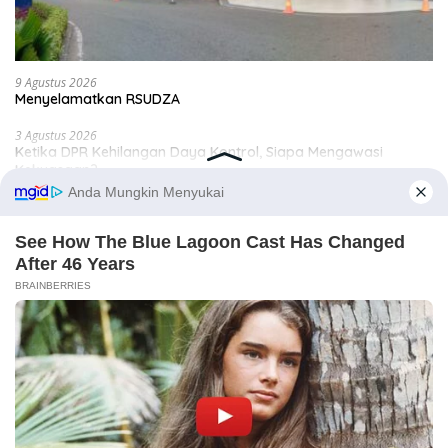
9 Agustus 2026
Menyelamatkan RSUDZA
3 Agustus 2026
Ketika DPR Kehilangan Daya Kontrol, Siapa Mengawasi
Kekuasaan?
21 Juli 2026
Tiga Agenda Penentu Masa Depan Aceh
25 Juni 2026
Renja Aceh Besar 2027; Saatnya Berpihak pada Ekonomi
Rakyat
17 Juni 2026
Ketika Nama Kucing Lebih Penting daripada Kasus Korupsi
Triliunan
11 Juni 2026
Banda Aceh Jangan Terjebak Pembangunan Simbolik