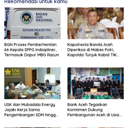
Rekomendasi untuk kamu
BGN Proses Pemberhentian
Kapolresta Banda Aceh
66 Kepala SPPG Indisipliner,
Diperiksa di Mabes Polri,
Termasuk Dapur MBG Racun
Kapolda Tunjuk Kabid TIK
Jadi Plt
USK dan Mubadala Energy
Bank Aceh Tegaskan
Jajaki Kerja Sama
Komitmen Dukung
Pengembangan SDM hingga
Pembangunan Aceh di Usia
Dukungan Asrama
ke-53
Mahasiswa