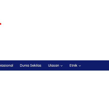
Nasional
Dunia Sekilas
Ulasan
Etnik