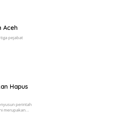
m Aceh
 tiga pejabat
Akan Hapus
enyusun perintah
Ini merupakan…