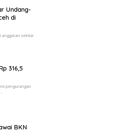
ar Undang-
eh di
i anggaran sekitar
p 316,5
lami pengurangan
o…
awai BKN