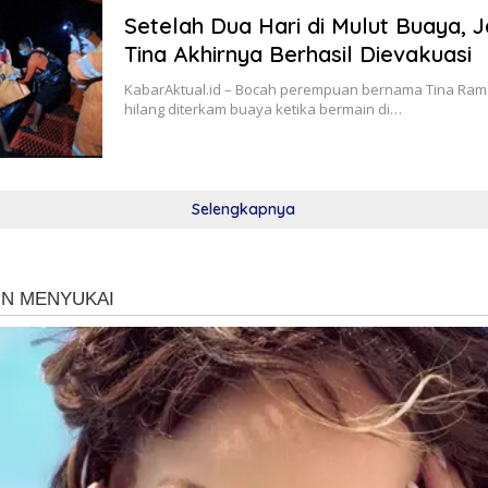
Setelah Dua Hari di Mulut Buaya, 
Tina Akhirnya Berhasil Dievakuasi
KabarAktual.id – Bocah perempuan bernama Tina Rama
hilang diterkam buaya ketika bermain di…
Selengkapnya