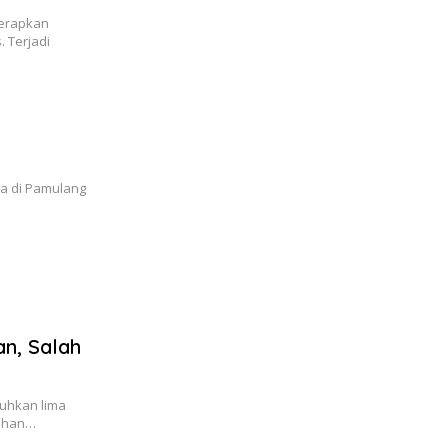
terapkan
 Terjadi
ia di Pamulang
n, Salah
kuhkan lima
kuhan…