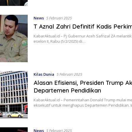
News
5 Februari 2025
T Aznal Zahri Definitif Kadis Perki
KabarAktual.id – Pj Gubernur Aceh Safrizal ZA melantik
eselon II, Rabu (5/2/2025) di…
Kilas Dunia
5 Februari 2025
Alasan Efisiensi, Presiden Trump 
Departemen Pendidikan
KabarAktual.id – Pemerintahan Donald Trump mulai m
eksekutif untuk menghapus Departemen Pendidikan. 
News
5 Februari 2025