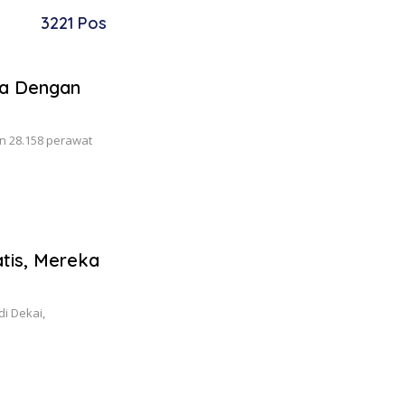
3221 Pos
ia Dengan
n 28.158 perawat
tis, Mereka
di Dekai,