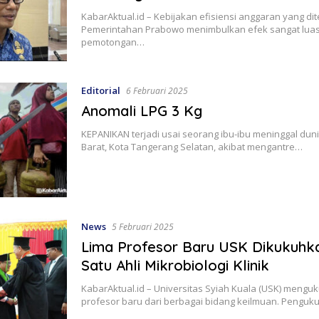
KabarAktual.id – Kebijakan efisiensi anggaran yang di
Pemerintahan Prabowo menimbulkan efek sangat luas.
pemotongan…
Editorial
6 Februari 2025
Anomali LPG 3 Kg
KEPANIKAN terjadi usai seorang ibu-ibu meninggal dun
Barat, Kota Tangerang Selatan, akibat mengantre…
News
5 Februari 2025
Lima Profesor Baru USK Dikukuhka
Satu Ahli Mikrobiologi Klinik
KabarAktual.id – Universitas Syiah Kuala (USK) mengu
profesor baru dari berbagai bidang keilmuan. Pengu