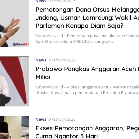
News
6 Februari 2025
Pemotongan Dana Otsus Melangg
undang, Usman Lamreung: Wakil Ac
Parlemen Kenapa Diam Saja?
KabarAktual.id – Pemerintah pusat melakukan efisiens
Rp 300 triliun dalam APBN 2025. Langkah…
News
6 Februari 2025
Prabowo Pangkas Anggaran Aceh R
Miliar
KabarAktual.id – Alokasi anggaran untuk Aceh menga
drastis di awal masa pemerintahan Presiden Prabow
News
6 Februari 2025
Ekses Pemotongan Anggaran, Peg
Cuma Ngantor 3 Hari