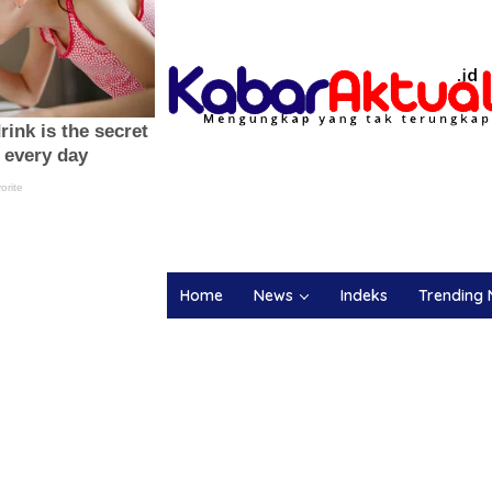
Home
News
Indeks
Trending 